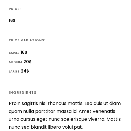
PRICE:
16$
PRICE VARIATIONS:
16$
SMALL
20$
MEDIUM
24$
LARGE
INGREDIENTS
Proin sagittis nisl rhoncus mattis. Leo duis ut diam
quam nulla porttitor massa id. Amet venenatis
urna cursus eget nunc scelerisque viverra. Mattis
nunc sed blandit libero volutpat.