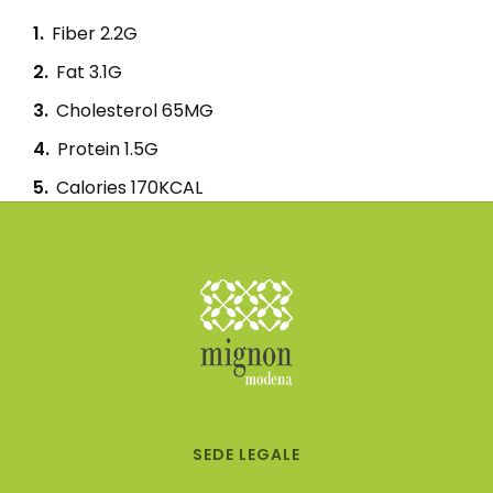
1
Fiber 2.2G
2
Fat 3.1G
3
Cholesterol 65MG
4
Protein 1.5G
5
Calories 170KCAL
SEDE LEGALE